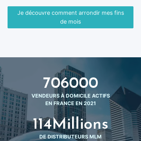
Je découvre comment arrondir mes fins
de mois
706000
7
0
VENDEURS À DOMICILE ACTIFS
6
EN FRANCE EN 2021
0
0
115Millions
1
0
1
DE DISTRIBUTEURS MLM
5