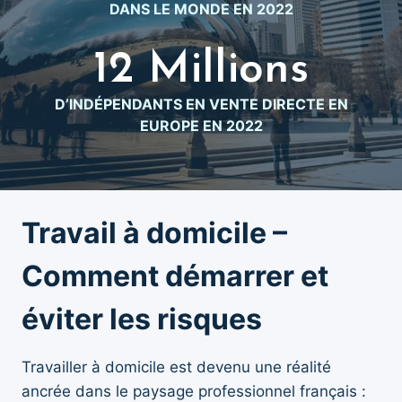
DANS LE MONDE EN 2022
M
i
12 Millions
1
l
2
l
D’INDÉPENDANTS EN VENTE DIRECTE EN
M
i
EUROPE EN 2022
i
o
l
n
l
s
i
Travail à domicile –
o
n
Comment démarrer et
s
éviter les risques
Travailler à domicile est devenu une réalité
ancrée dans le paysage professionnel français :