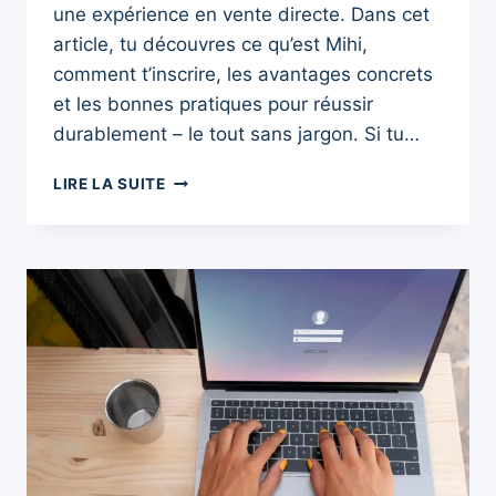
une expérience en vente directe. Dans cet
article, tu découvres ce qu’est Mihi,
comment t’inscrire, les avantages concrets
et les bonnes pratiques pour réussir
durablement – le tout sans jargon. Si tu…
MIHI
LIRE LA SUITE
VDI
MLM
:
GUIDE
COMPLET
2025
POUR
DÉMARRER
ET
RÉUSSIR