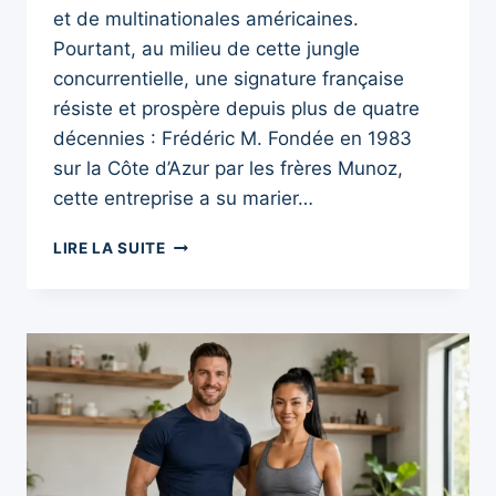
et de multinationales américaines.
Pourtant, au milieu de cette jungle
concurrentielle, une signature française
résiste et prospère depuis plus de quatre
décennies : Frédéric M. Fondée en 1983
sur la Côte d’Azur par les frères Munoz,
cette entreprise a su marier…
FRÉDÉRIC
LIRE LA SUITE
M
MLM
:
AVIS,
PRODUITS
ET
ANALYSE
D’UN
GÉANT
DU