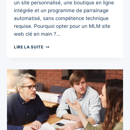
un site personnalisé, une boutique en ligne
intégrée et un programme de parrainage
automatisé, sans compétence technique
requise. Pourquoi opter pour un MLM site
web clé en main ?…
MLM
LIRE LA SUITE
SITE
WEB
CLÉ
EN
MAIN
GRATUIT
:
10
AVANTAGES
INCROYABLES
À
SAISIR