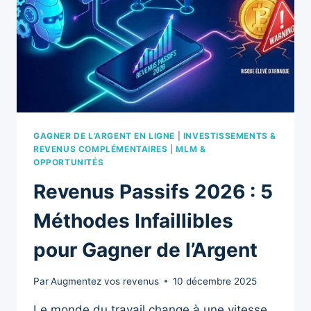
DES
OPPORTUNITÉS
GAGNER DE L’ARGENT EN LIGNE
|
INVESTISSEMENTS &
REVENUS COMPLÉMENTAIRES
|
MLM &
OPPORTUNITÉS
Revenus Passifs 2026 : 5
Méthodes Infaillibles
pour Gagner de l’Argent
Par
Augmentez vos revenus
10 décembre 2025
Le monde du travail change à une vitesse