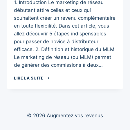
1. Introduction Le marketing de réseau
débutant attire celles et ceux qui
souhaitent créer un revenu complémentaire
en toute flexibilité. Dans cet article, vous
allez découvrir 5 étapes indispensables
pour passer de novice à distributeur
efficace. 2. Définition et historique du MLM
Le marketing de réseau (ou MLM) permet
de générer des commissions à deux…
LE
LIRE LA SUITE
MARKETING
DE
RÉSEAU
DÉBUTANT
:
LES
© 2026 Augmentez vos revenus
5
ÉTAPES