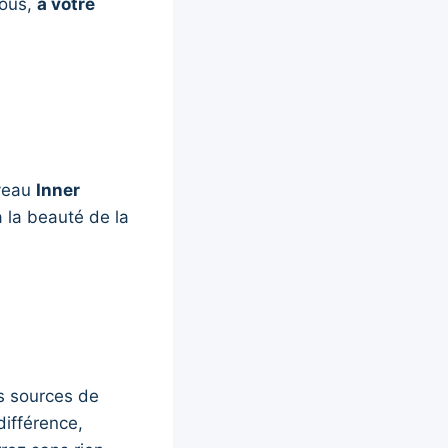
vous,
à votre
uveau
Inner
à la beauté de la
rs sources de
différence,