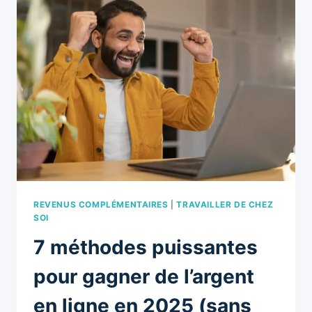
:
7
IDÉES
FIABLES
POUR
GAGNER
UN
COMPLÉMENT
DE
REVENU
DEPUIS
CHEZ
SOI
REVENUS COMPLÉMENTAIRES
|
TRAVAILLER DE CHEZ
SOI
7 méthodes puissantes
pour gagner de l’argent
en ligne en 2025 (sans