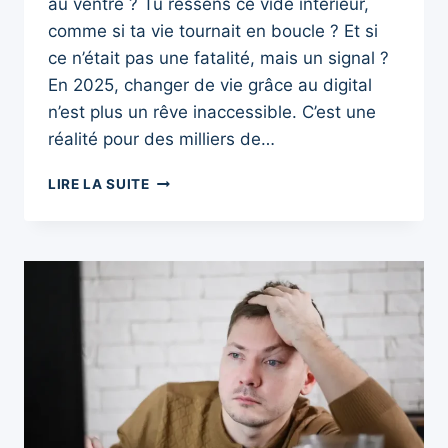
au ventre ? Tu ressens ce vide intérieur,
comme si ta vie tournait en boucle ? Et si
ce n’était pas une fatalité, mais un signal ?
En 2025, changer de vie grâce au digital
n’est plus un rêve inaccessible. C’est une
réalité pour des milliers de…
CHANGER
LIRE LA SUITE
DE
VIE
GRÂCE
AU
DIGITAL
:
7
SIGNES
PUISSANTS
QU’IL
EST
TEMPS