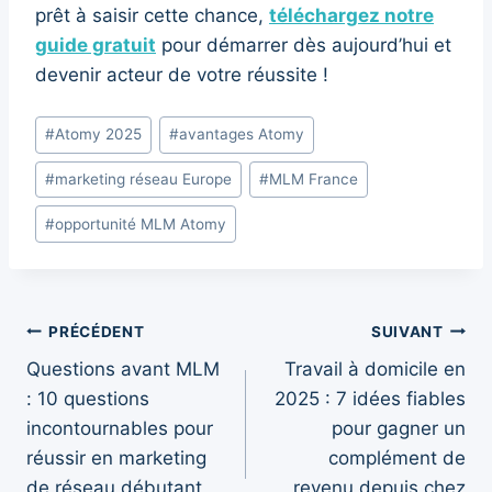
prêt à saisir cette chance,
téléchargez notre
guide gratuit
pour démarrer dès aujourd’hui et
devenir acteur de votre réussite !
Étiquettes
#
Atomy 2025
#
avantages Atomy
de
#
marketing réseau Europe
#
MLM France
la
publication :
#
opportunité MLM Atomy
Navigation
PRÉCÉDENT
SUIVANT
Questions avant MLM
Travail à domicile en
de
: 10 questions
2025 : 7 idées fiables
l’article
incontournables pour
pour gagner un
réussir en marketing
complément de
de réseau débutant
revenu depuis chez