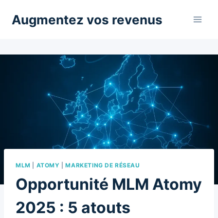
Aller
Augmentez vos revenus
au
contenu
MLM
|
ATOMY
|
MARKETING DE RÉSEAU
Opportunité MLM Atomy
2025 : 5 atouts